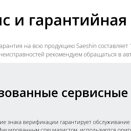
с и гарантийная
рантия на всю продукцию Saeshin составляет 1
 неисправностей рекомендуем обращаться в а
зованные сервисные
ие знака верификации гарантирует обслуживание
фицированным специалистом, используются ори