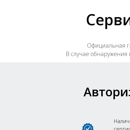
Серви
Официальная га
В случае обнаружения
Автори
Налич
серти